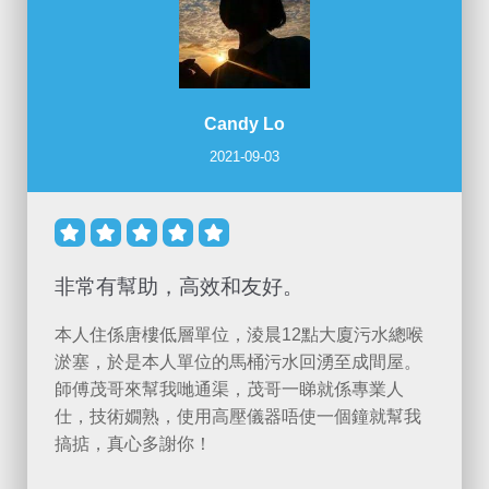
Candy Lo
2021-09-03





非常有幫助，高效和友好。
本人住係唐樓低層單位，淩晨12點大廈污水總喉
淤塞，於是本人單位的馬桶污水回湧至成間屋。
師傅茂哥來幫我哋通渠，茂哥一睇就係專業人
仕，技術嫺熟，使用高壓儀器唔使一個鐘就幫我
搞掂，真心多謝你！