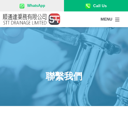
52715858
WhatsApp
Call Us
MENU
聯繫我們